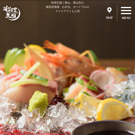
料理王国｜岡山、津山市の
個室居酒屋。お弁当、オードブルの
テイクアウトも人気
MAP