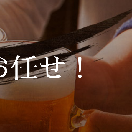
ら
お任せ！