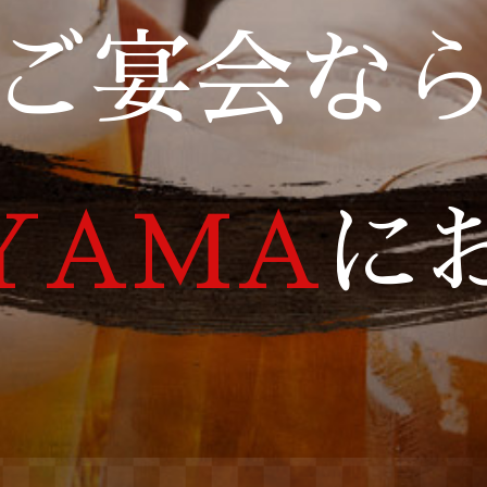
ご宴会な
YAMA
に